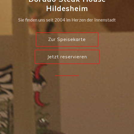
Bestes Fleisch von Freiland-
Bestes Fleisch von Freiland-
Hildesheim
Hildesheim
Rindern
Rindern
Sie finden uns seit 2004 im Herzen der Innenstadt
Sie finden uns seit 2004 im Herzen der Innenstadt
Zur Speisekarte
Zur Speisekarte
Jetzt reservieren
Jetzt reservieren